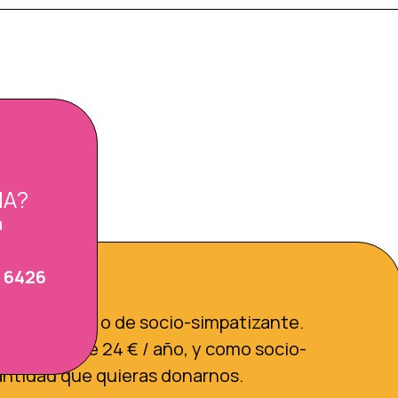
N
HA?
a
 6426
OCIA
has de socio o de socio-simpatizante.
na cuota de 24 € / año, y como socio-
antidad que quieras donarnos.