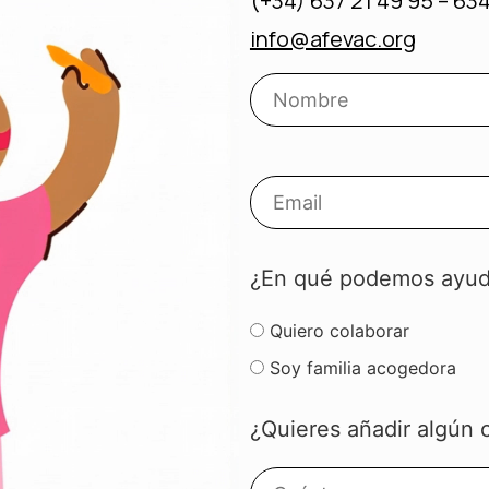
(+34) 637 21 49 95 – 634
info@afevac.org
¿En qué podemos ayud
Quiero colaborar
Soy familia acogedora
¿Quieres añadir algún 